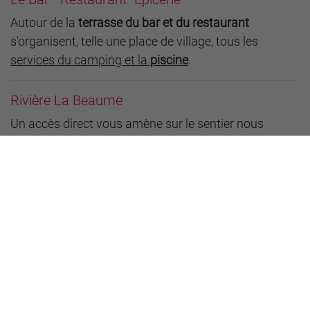
Autour de la
terrasse du bar et du restaurant
s'organisent, telle une place de village, tous les
services du camping et la
piscine
.
Rivière La Beaume
Un accès direct vous amène sur le sentier nous
séparant de
la rivière qui vous invite à plonger vous
rafraichir
.